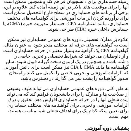
زمینه حسابداری برای دانشجویان فراهم کند و همچنین ممکن است
آنها را برای موقعیت های بالاتر در این زمینه آماده کند. علاوه بر این،
برخی از برنامه های حسابداری در سطح فارغ التحصیل ممکن است
برای برآورده کردن الزامات آموزشی برای گواهینامه های مختلف
حسابداری، مانند اعتبارنامه CPA، حسابدار مدیریت خبره (CMA)، یا
حسابرس داخلی خبره (CIA) طراحی شوند.
علاوه بر مدارک تحصیلی، دوره های عمومی حسابداری نیز ممکن
است به گواهینامه های حرفه ای مختلف منجر شود. به عنوان مثال،
گواهینامه CPA یک گواهینامه بسیار معتبر در حرفه حسابداری است
و از داوطلبان می‌خواهد که شرایط تحصیلی و تجربی خاصی را
داشته باشند و همچنین در یک آزمون سخت‌گیرانه قبول شوند. سایر
گواهینامه ها مانند CMA یا CIA نیز ممکن است برای دانش آموزانی
که الزامات آموزشی و تجربی خاصی را تکمیل می کنند و امتحان
صدور گواهینامه را پشت سر می گذارند در دسترس باشد.
به طور کلی، دوره های عمومی حسابداری می تواند طیف وسیعی
از صلاحیت ها و مدارک را برای دانشجویان فراهم کند که می تواند
آینده شغلی آنها را در حرفه حسابداری افزایش دهد. تحقیق و درک
الزامات آموزشی و تجربی برای گواهینامه های مختلف حسابداری
برای تعیین اینکه کدام یک برای اهداف شغلی شما مناسب هستند،
مهم است.
پشتیبانی دوره آموزشی