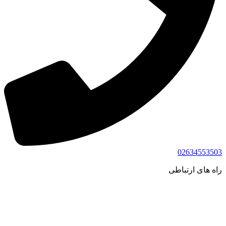
02634553503
راه های ارتباطی
اخذ مدرک فنی حرفه ای
ارتباط با ما
تماس با ما